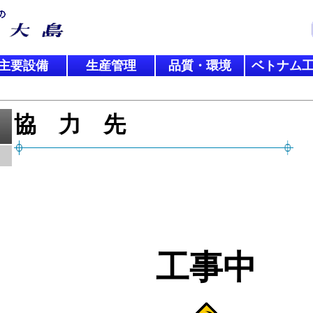
主要設備
生産管理
品質・環境
ベトナム
協 力 先
工事中